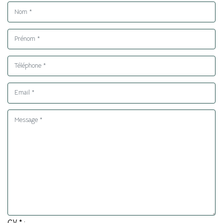
CV * :