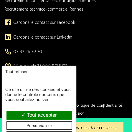
Recrutement commercial secteur digital à Rennes
Recrutement technico-commercial Rennes
Gardons le contact sur Facebook
Gardons le contact sur Linkedin
07 87 24 79 70
20 rue d’Isly
35000
RENNES
Tout refuser
uniquement sur rendez-vous
FORMULAIRE DE CONTACT
Ce site utilise des cookies et vous
donne le contrôle sur ceux que
vous souhaitez activer
2026 © Eclat RH -
Mentions légales
-
Politique de confidentialité
Conception et réalisation :
Agence Impulsion
Tout accepter
Personnaliser
RETOUR AUX ANNONCES
POSTULER À CETTE OFFRE