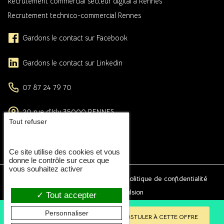
Recrutement commercial secteur digital à Rennes
Recrutement technico-commercial Rennes
Gardons le contact sur Facebook
Gardons le contact sur Linkedin
07 87 24 79 70
20 rue d’Isly
35000
RENNES
Tout refuser
uniquement sur rendez-vous
FORMULAIRE DE CONTACT
Ce site utilise des cookies et vous
donne le contrôle sur ceux que
vous souhaitez activer
2026 © Eclat RH -
Mentions légales
-
Politique de confidentialité
Conception et réalisation :
Agence Impulsion
Tout accepter
Personnaliser
RETOUR AUX ANNONCES
POSTULER À CETTE OFFRE