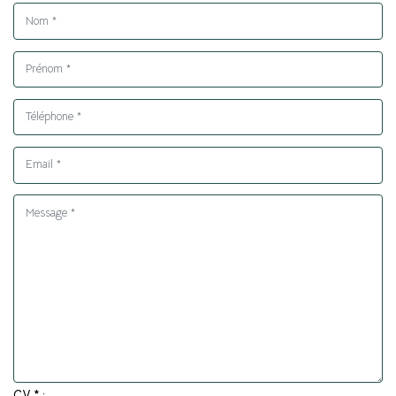
CV * :