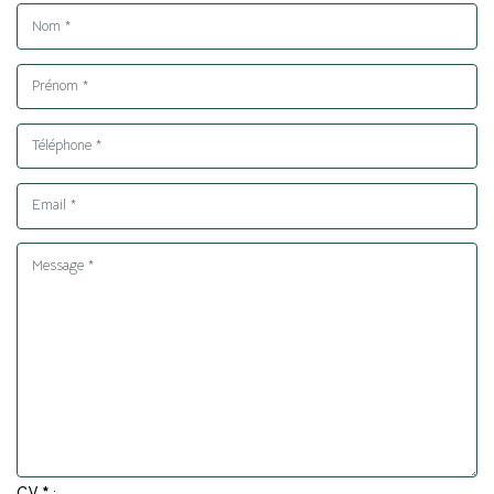
CV * :