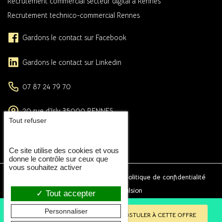
Recrutement commercial secteur digital à Rennes
Recrutement technico-commercial Rennes
Gardons le contact sur Facebook
Gardons le contact sur Linkedin
07 87 24 79 70
20 rue d’Isly
35000
RENNES
Tout refuser
uniquement sur rendez-vous
FORMULAIRE DE CONTACT
Ce site utilise des cookies et vous
donne le contrôle sur ceux que
vous souhaitez activer
2026 © Eclat RH -
Mentions légales
-
Politique de confidentialité
Conception et réalisation :
Agence Impulsion
Tout accepter
Personnaliser
RETOUR AUX ANNONCES
POSTULER À CETTE OFFRE